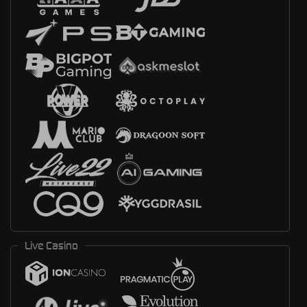
Live Casino