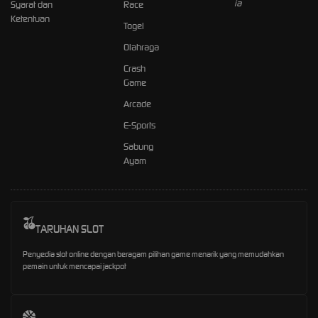
Syarat dan
Race
Ketentuan
Togel
Olahraga
Crash
Game
Arcade
E-Sports
Sabung
Ayam
TARUHAN SLOT
Penyedia slot online dengan beragam pilihan game menarik yang memudahkan
pemain untuk mencapai jackpot