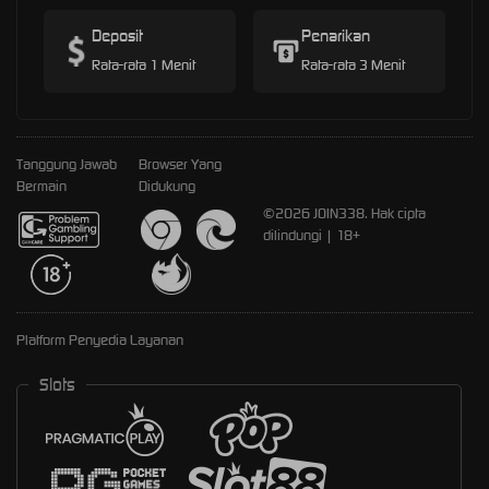
Deposit
Penarikan
Rata-rata 1 Menit
Rata-rata 3 Menit
Tanggung Jawab
Browser Yang
Bermain
Didukung
©2026 JOIN338. Hak cipta
dilindungi | 18+
Platform Penyedia Layanan
Slots