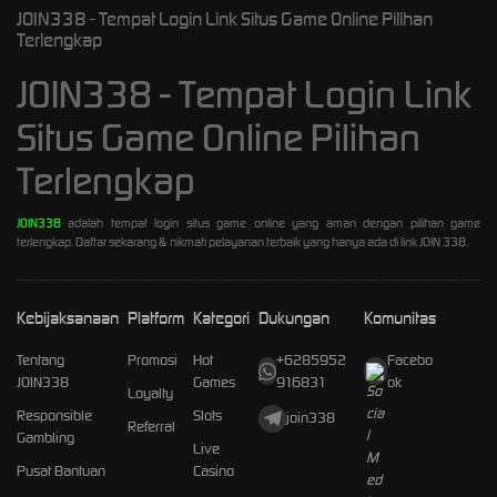
JOIN338 - Tempat Login Link Situs Game Online Pilihan
Terlengkap
JOIN338 - Tempat Login Link
Situs Game Online Pilihan
Terlengkap
JOIN338
adalah tempat login situs game online yang aman dengan pilihan game
terlengkap. Daftar sekarang & nikmati pelayanan terbaik yang hanya ada di link JOIN 338.
Kebijaksanaan
Platform
Kategori
Dukungan
Komunitas
Tentang
Promosi
Hot
+6285952
Facebo
JOIN338
Games
916831
ok
Loyalty
Responsible
Slots
join338
Referral
Gambling
Live
Pusat Bantuan
Casino