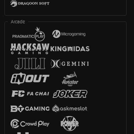
Arcade