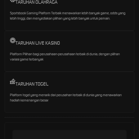
TARUHAN OLAHRAGA
Sportsbook Gaming Platform Terbaik menawarkan lebih banyak game, odds yang
lebih tinggi, dan menyediakan pilihan yang lebih banyak untuk pemain.
TARUHAN LIVE KASINO
Platform Pilihan bagi perusahaan-perusahaan terbaik di dunia, dengan pilihan
variasi game terbanyak
TARUHAN TOGEL
Platform togel yang menarik dari perusahan terbaik di dunia yang menawarkan
hadiah kemenangan besar