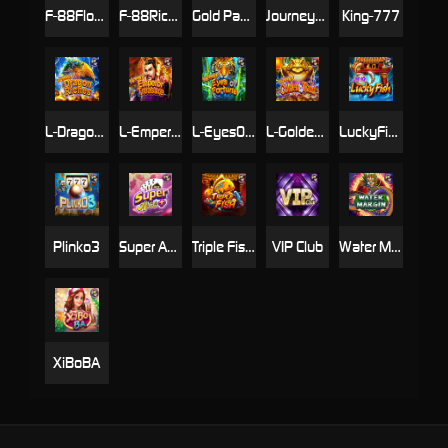
F-88Flower(H5)
F-88Riches(H5)
Gold Panda(H5)
JourneyToTheWest
King-777
L-DragonRiches
L-EmperorTreasure
L-EyesOfFortune
L-GoldenToad
LuckyFish
Plinko3
Super Ace+
Triple Fish(H5)
VIP Club
Water Margin(H5)
XiBoBA