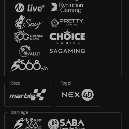
Race
Togel
Olahraga