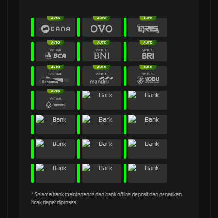
* Selama bank maintenance dan bank offline deposit dan penarikan
tidak dapat diproses