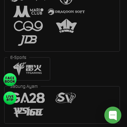
E-Sports
Sabung Ayam