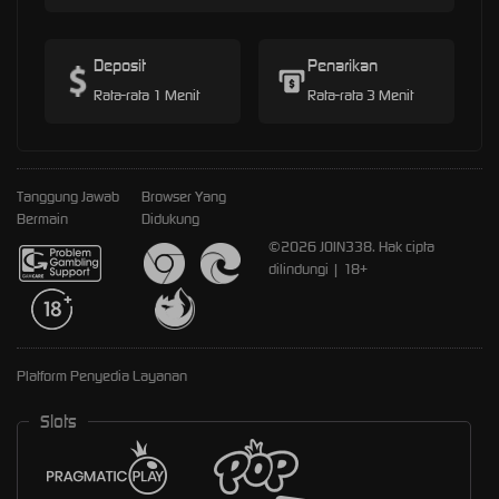
Deposit
Penarikan
Rata-rata 1 Menit
Rata-rata 3 Menit
Tanggung Jawab
Browser Yang
Bermain
Didukung
©2026 JOIN338. Hak cipta
dilindungi | 18+
Platform Penyedia Layanan
Slots