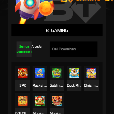
BTGAMING
Semua
Arcade
permainan
5PK
Rocket Crash
Goblin Treasure
Duck River
Christmas Mines
GOLDEN BASIN
Monkey Thunderbolt
Monkey King