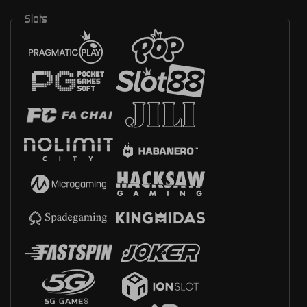
Slots