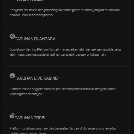
Penyedia slot online dengan beragam pilihan game menarik yang memudahkan
pemain untuk mencapai jackpot
TARUHAN OLAHRAGA
Sportsbook Gaming Platform Terbaik menawarkan lebih banyak game, odds yang
lebih tinggi, dan menyediakan pilihan yang lebih banyak untuk pemain.
TARUHAN LIVE KASINO
Platform Pilihan bagi perusahaan-perusahaan terbaik di dunia, dengan pilihan
variasi game terbanyak
TARUHAN TOGEL
Platform togel yang menarik dari perusahan terbaik di dunia yang menawarkan
hadiah kemenangan besar