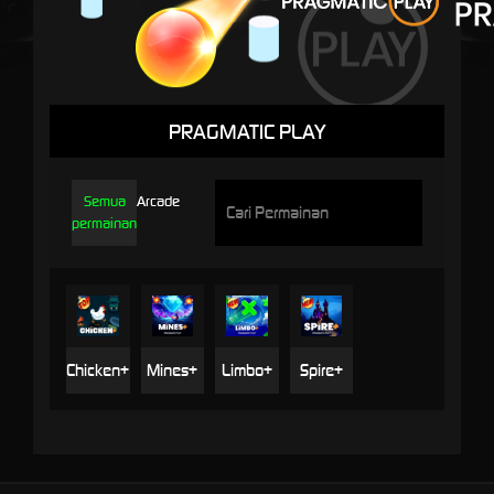
PRAGMATIC PLAY
Semua
Arcade
permainan
Chicken+
Mines+
Limbo+
Spire+