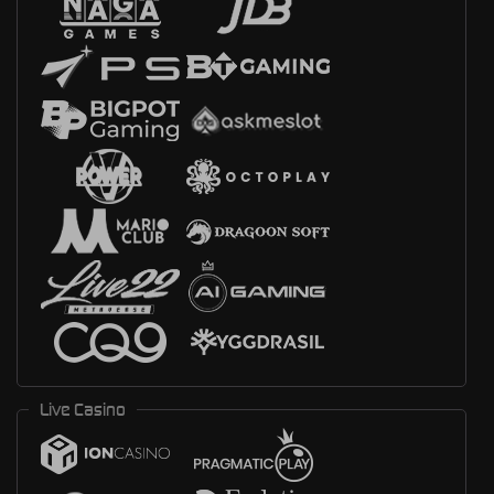
Live Casino