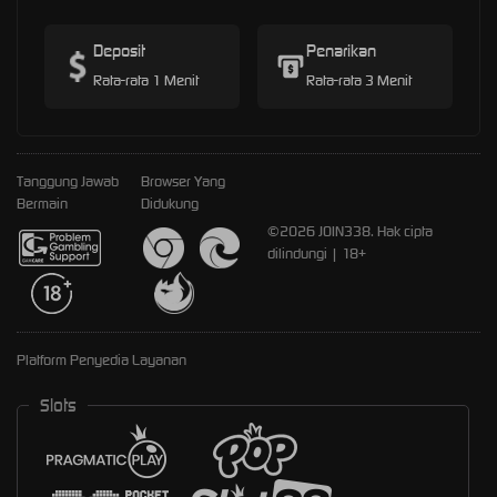
Deposit
Penarikan
Rata-rata 1 Menit
Rata-rata 3 Menit
Tanggung Jawab
Browser Yang
Bermain
Didukung
©2026 JOIN338. Hak cipta
dilindungi | 18+
Platform Penyedia Layanan
Slots