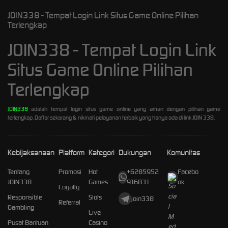
JOIN338 - Tempat Login Link Situs Game Online Pilihan
Terlengkap
JOIN338 - Tempat Login Link
Situs Game Online Pilihan
Terlengkap
JOIN338
adalah tempat login situs game online yang aman dengan pilihan game
terlengkap. Daftar sekarang & nikmati pelayanan terbaik yang hanya ada di link JOIN 338.
Kebijaksanaan
Platform
Kategori
Dukungan
Komunitas
Tentang
Promosi
Hot
+6285952
Facebo
JOIN338
Games
916831
ok
Loyalty
Responsible
Slots
join338
Referral
Gambling
Live
Pusat Bantuan
Casino