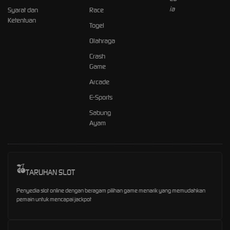
Syarat dan
Race
Ketentuan
Togel
Olahraga
Crash
Game
Arcade
E-Sports
Sabung
Ayam
TARUHAN SLOT
Penyedia slot online dengan beragam pilihan game menarik yang memudahkan
pemain untuk mencapai jackpot