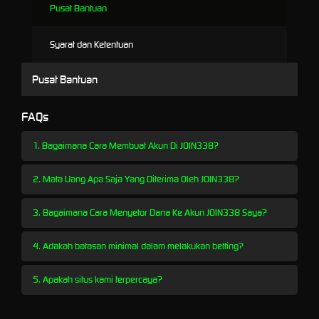
Pusat Bantuan
Syarat dan Ketentuan
Pusat Bantuan
FAQs
1. Bagaimana Cara Membuat Akun Di JOIN338?
2. Mata Uang Apa Saja Yang Diterima Oleh JOIN338?
3. Bagaimana Cara Menyetor Dana Ke Akun JOIN338 Saya?
4. Adakah batasan minimal dalam melakukan betting?
5. Apakah situs kami terpercaya?