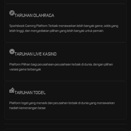
TARUHAN OLAHRAGA
Sportsbook Gaming Platform Terbaik menawarkan lebih banyak game, odds yang
lebih tinggi, dan menyediakan pilihan yang lebih banyak untuk pemain.
TARUHAN LIVE KASINO
Platform Pilihan bagi perusahaan-perusahaan terbaik di dunia, dengan pilihan
variasi game terbanyak
TARUHAN TOGEL
Platform togel yang menarik dari perusahan terbaik di dunia yang menawarkan
hadiah kemenangan besar