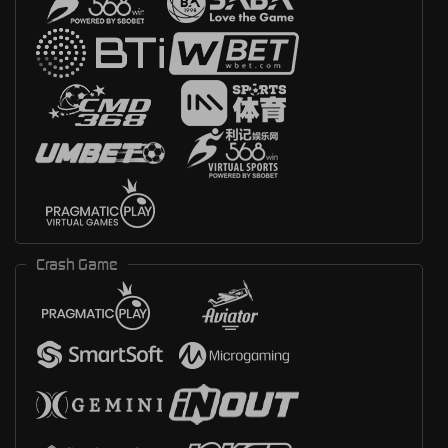
Crash Game