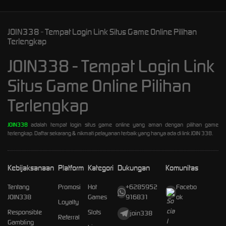
JOIN338 - Tempat Login Link Situs Game Online Pilihan
Terlengkap
JOIN338 - Tempat Login Link
Situs Game Online Pilihan
Terlengkap
JOIN338
adalah tempat login situs game online yang aman dengan pilihan game
terlengkap. Daftar sekarang & nikmati pelayanan terbaik yang hanya ada di link JOIN 338.
Kebijaksanaan
Platform
Kategori
Dukungan
Komunitas
Tentang
Promosi
Hot
+6285952
Facebo
JOIN338
Games
916831
ok
Loyalty
Responsible
Slots
join338
Referral
Gambling